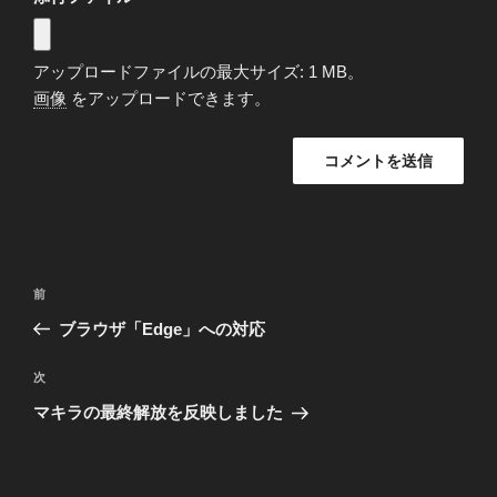
アップロードファイルの最大サイズ: 1 MB。
画像
をアップロードできます。
投
前
前
稿
の
ブラウザ「Edge」への対応
ナ
投
ビ
稿
次
次
ゲ
の
マキラの最終解放を反映しました
投
ー
稿
シ