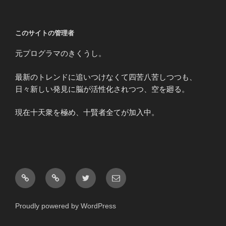
このサイトの管理者
元プログラマのきくうし。
最新のトレンドに追いつけなくて四苦八苦しつつも、
日々新しい発見に脳が活性化されつつ、空を廻る。
現在十天衆を極め、十賢者全てが加入中。
ア
お
Twitter
メ
ビ
問
ー
リ
い
ル
Proudly powered by WordPress
テ
合