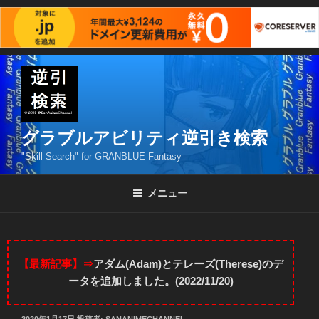
コ
ン
テ
ン
ツ
グラブルアビリティ逆引き検索
へ
"Skill Search" for GRANBLUE Fantasy
ス
キ
メニュー
ッ
プ
【最新記事】⇒
アダム(Adam)とテレーズ(Therese)のデ
ータを追加しました。(2022/11/20)
投
2020年1月17日
投稿者:
SANANIMECHANNEL