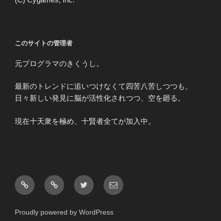
このサイトの管理者
元プログラマのきくうし。
最新のトレンドに追いつけなくて四苦八苦しつつも、
日々新しい発見に脳が活性化されつつ、空を廻る。
現在十天衆を極め、十賢者全てが加入中。
ア
お
Twitter
メ
ビ
問
ー
リ
い
ル
Proudly powered by WordPress
テ
合