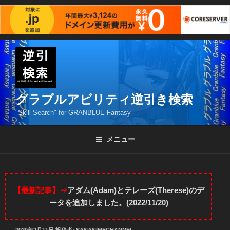
コ
ン
テ
ン
ツ
グラブルアビリティ逆引き検索
へ
"Skill Search" for GRANBLUE Fantasy
ス
キ
メニュー
ッ
プ
【最新記事】⇒
アダム(Adam)とテレーズ(Therese)のデ
ータを追加しました。(2022/11/20)
投
2020年2月11日
投稿者:
SANANIMECHANNEL