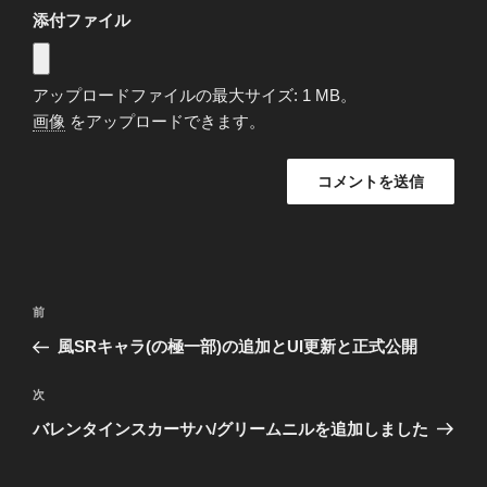
添付ファイル
アップロードファイルの最大サイズ: 1 MB。
画像
をアップロードできます。
投
前
前
稿
の
風SRキャラ(の極一部)の追加とUI更新と正式公開
ナ
投
ビ
稿
次
次
ゲ
の
バレンタインスカーサハ/グリームニルを追加しました
投
ー
稿
シ