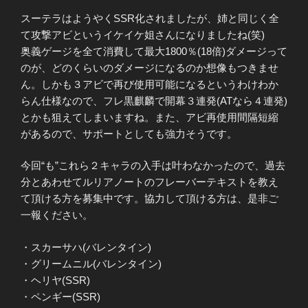
スーテラはようやくSSR化されましたが、姉と同じく全
て攻撃アビというイケイケ姐さんになりましたね(笑)
奥義ゲージを全て消費して最大1800％(18倍)ダメージって
のが、どのくらいのダメージになるのか想像もつきませ
ん。しかも３アビで再び使用可能になるというわけわか
らん仕様なので、フレ黒麒麟で開幕３連発(ATなら４連発)
とかも狙えてしまいますね。また、アビ再使用間隔短縮
があるので、サポートとしても強力そうです。
今回“も”これら２キャラの入手は叶わなかったので、過去
分とあわせてルリアノートのフレーバーテキストを教え
て頂ける方を募集中です。協力して頂ける方は、是非ご
一報ください。
・スカーサハ(バレンタイン)
・グリームニル(バレンタイン)
・ヘリヤ(SSR)
・ペンギー(SSR)