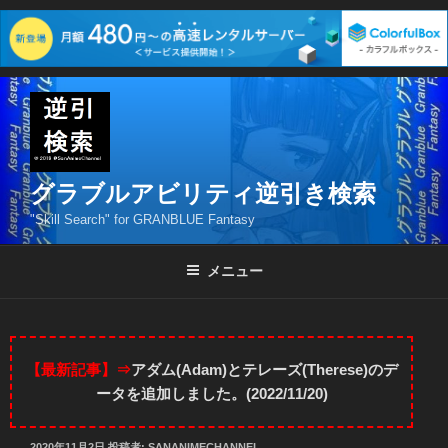
コ
ン
テ
ン
ツ
グラブルアビリティ逆引き検索
へ
"Skill Search" for GRANBLUE Fantasy
ス
キ
メニュー
ッ
プ
【最新記事】⇒
アダム(Adam)とテレーズ(Therese)のデ
ータを追加しました。(2022/11/20)
投
2020年11月2日
投稿者:
SANANIMECHANNEL