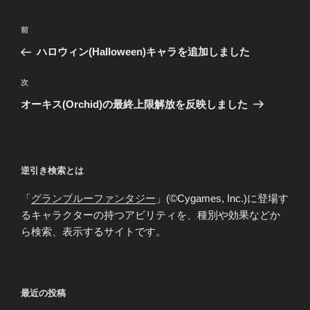
投
前
前
稿
の
ハロウィン(Halloween)キャラを追加しました
ナ
投
ビ
稿
次
次
ゲ
の
オーキス(Orchid)の最終上限解放を反映しました
投
ー
稿
シ
ョ
逆引き検索とは
ン
「
グランブルーファンタジー
」(©Cygames, Inc.)に登場す
るキャラクターの持つアビリティを、種別や効果などか
ら検索、表示するサイトです。
最近の投稿