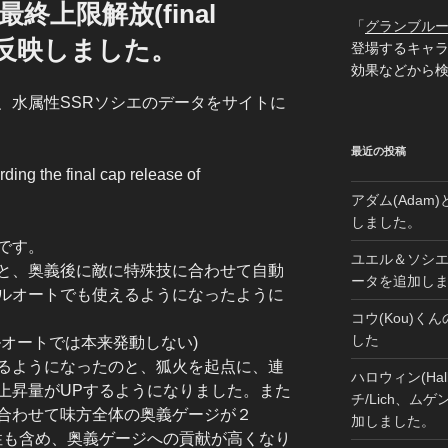
の最終上限解放(final
「
グランブル
を反映しました。
登場するキャ
効果などから
、水属性SSRソシエのデータをサイトに
最近の投稿
ding the final cap release of
アダム(Adam)
しました。
です。
ユエル＆ソシエ(Yu
と、奥義後に敵に特殊技に合わせて自動
ータを追加し
ルオートでも使えるようになったように
コウ(Kou)
した
ルオートでは本来発動しない)
るようになったのと、狐火を起点に、連
ハロウィン(Hal
上昇量がUPするようになりました。また
チ/Lich、ムゲン
合わせて味方全体の奥義ゲージが２
加しました。
性も含め、奥義ゲージへの貢献が高くなり