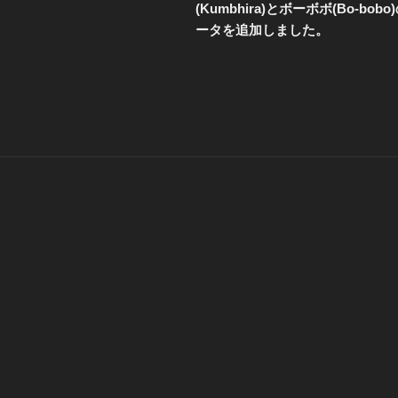
投
(Kumbhira)とボーボボ(Bo-bobo
ナ
稿
ータを追加しました。
ビ
ゲ
ー
シ
ョ
ン