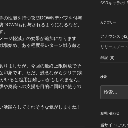
SSRキャラの
等の性能を持つ攻防DOWNデバフを付与
カテゴリー
防DOWNも付与されるようになるなど、
す。
アナウンス
(42
メージ軽減」の効果が追加になります
戦場始め、ある程度長いターン戦う敵と
リリースノー
雑記
(9)
ありましたが、今回の最終上限解放でそ
な印象です。ただ、残念ながらクリア(状
検索
ィがいると起用は難しいかもしれません。
撃や奥義への支援を目的に同時に使うの
検
索:
い活躍をしてくれそうな気がしますね！
お問い合わせ
当サイトにつ