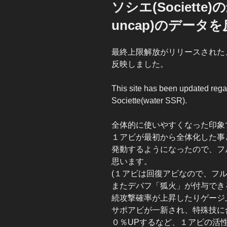
稿
ソシエ(Societte)
日:
uncap)のデータ
最終上限解放がリリースされた
反映しました。
This site has been updated regar
Societte(water SSR).
全体的に使いやすくなった印象
１アビが最初から全体化した事
発動するようになったので、フ
思います。
(１アビは回復アビなので、フ
またデバフ「狐火」が付与でき
続攻撃確率が上昇したりゲージ
サポアビが一新され、特殊技に
０％UPするなど、１アビの活