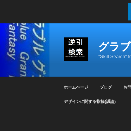
コ
ン
テ
グラブ
ン
ツ
"Skill Search"
へ
ス
キ
ッ
ホームページ
ブログ
お
プ
デザインに関する指摘(議論)