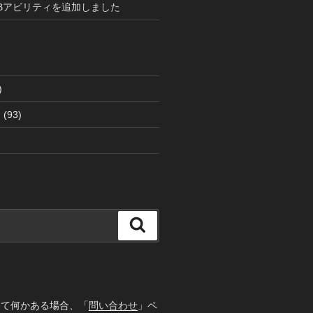
LBアビリティを追加しました
)
ト
(93)
検
索
いて何かある場合、「
問い合わせ
」ペ