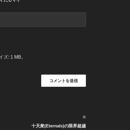
: 1 MB。
次
次
の
十天衆(Eternals)の限界超越